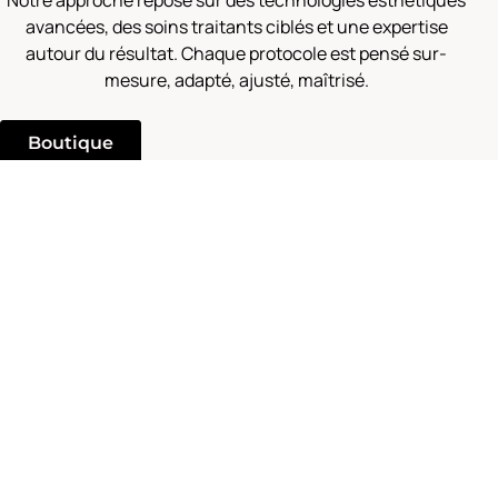
avancées, des soins traitants ciblés et une expertise
autour du résultat. Chaque protocole est pensé sur-
mesure, adapté, ajusté, maîtrisé.
Boutique
Prendre rendez-vous
• NOS EXPERTISES
Les soins que
Nous RECOMMANDONS
ÉPILATION